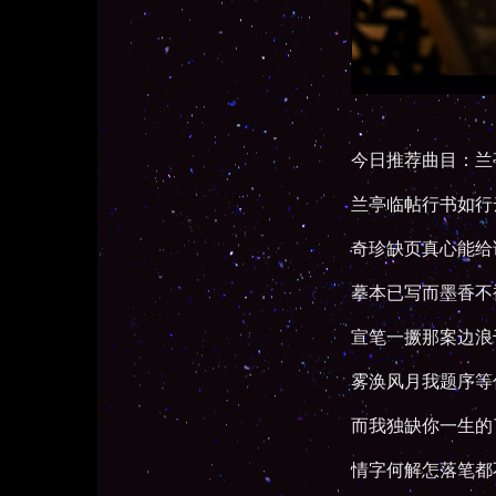
今日推荐曲目：兰
兰亭临帖行书如行
奇珍缺页真心能给
摹本已写而墨香不
宣笔一撅那案边浪
雾涣风月我题序等
而我独缺你一生的
情字何解怎落笔都