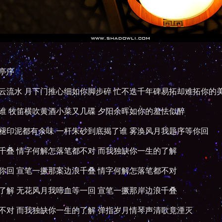
亭序
云流水 月下门推心细如你脚步碎 忙不迭千年碑易拓却难拓你的
谁 牧笛横吹黄酒小菜又几碟 夕阳余晖如你的羞怯似醉
褪印泥都有余味 一杆朱砂到底揭了谁 雾涣风月我题序等你回
千叠 情字何解怎落笔都不对 而我独缺你一生的了解
你回 宣笔一撅那案边浪千叠 情字何解怎落笔都不对
了解 无花风月我啼血等一回 宣笔一撅那岸边浪千叠
不对 而我独缺你一生的了解 弹指岁月情琴声清歌竟湮灭