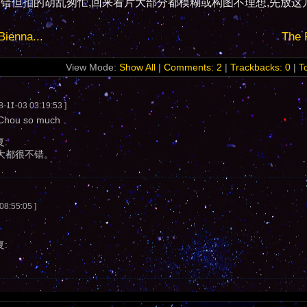
不错但拍的胡乱匆忙,回来看片大部分都模糊或构图不理想,先放这
Bienna...
The 
View Mode:
Show All
|
Comments: 2
|
Trackbacks: 0
|
T
8-11-03 03:19:53 ]
yChou so much .
复:
大都很不错。
08:55:05 ]
。
复: