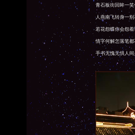
青石板街回眸一笑
人燕南飞转身一别
若花怨蝶你会怨着
情字何解怎落笔都
手书无愧无惧人间