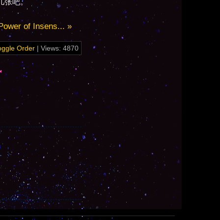
几张吧。
Power of Insens... »
oggle Order
| Views: 4870