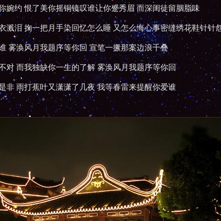
你婉约 恨了美你摇铜镜叹谁让你蹙秀眉 而深闺徒留胭脂味
衣溅泪 掬一把月手染回忆怎么睡 又怎么悔心事密缝绣花鞋针针
谁 雾涣风月我题序等你回 宣笔一撅那案边浪千叠
不对 而我独缺你一生的了解 雾涣风月我题序等你回
是非 雨打蕉叶又潇潇了几夜 我等春雷来提醒你爱谁