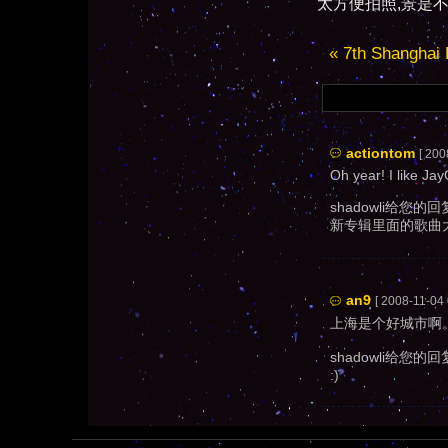
太方便拍照,景是
« 7th Shanghai 
actiontom
[ 200
Oh year! I like Ja
shadowli给您的回
新专辑里面的歌曲
an9
[ 2008-11-04 
上海是个好城市啊
shadowli给您的回
:)