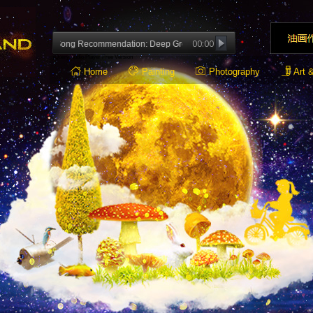
00:00
Song Recommendation: Deep Green － Christian Kuria
jQuery Audio Player Free Version
Home
Painting
Photography
Art 