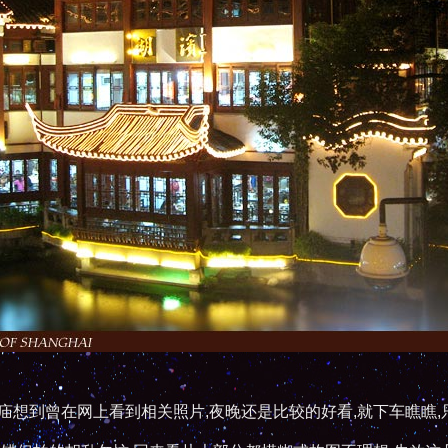
庙想到曾在网上看到相关照片,夜晚还是比较的好看,就下车瞧瞧